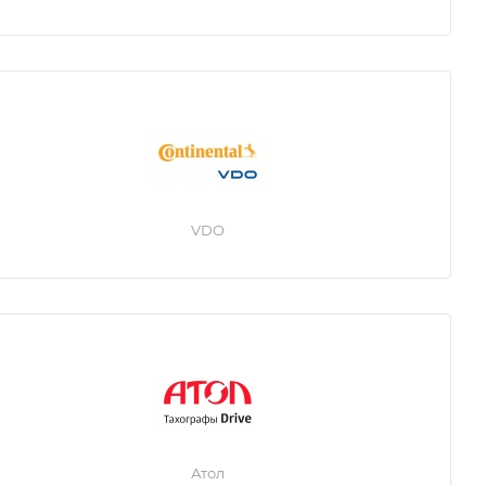
VDO
Атол