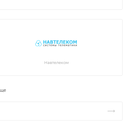
Навтелеком
еще