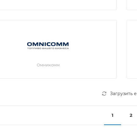
Омникомм
Загрузить 
1
2