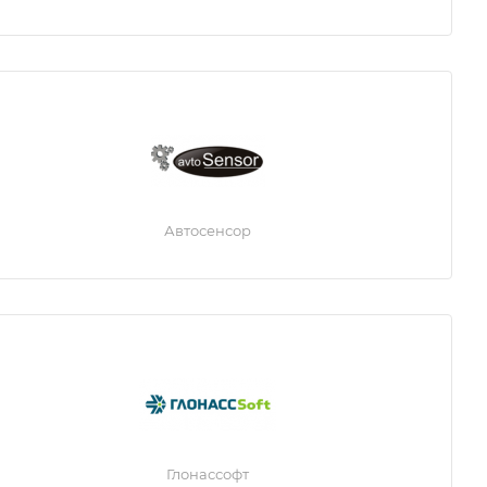
Автосенсор
Глонассофт