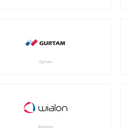
Гуртам
Виалон