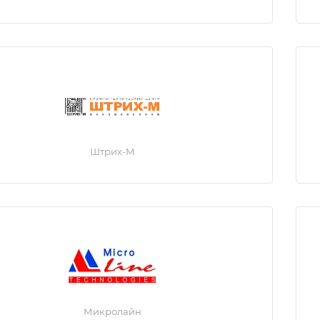
Штрих-М
Микролайн