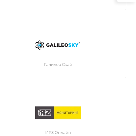
Галилео Скай
ИРЗ Онлайн