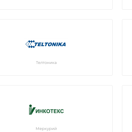
Телтоника
Меркурий