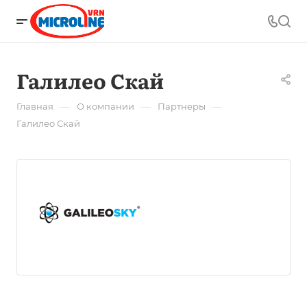
Галилео Скай
—
—
—
Главная
О компании
Партнеры
Галилео Скай