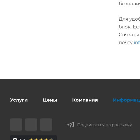
безнали
Для удо
блок. Ес
Связатьс
почту
in
Услуги
Цены
Компания
Информац
Подписаться на рассылку