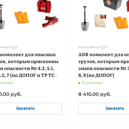
екты АДР
Комплекты АДР
комплект для опасных
ADR комплект для о
ов, которым присвоены
грузов, которым пр
и опасности № 4.2, 5.1,
знаки опасности № 3, 
 6.2, 7 (по ДОПОГ и ТР ТС
8, 9 (по ДОПОГ)
2011)
аличии
В наличии
1,00
руб.
8 410,00
руб.
Заказать
Заказать