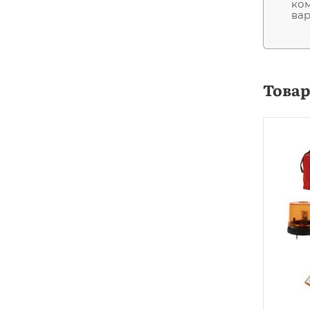
ком
вар
Това