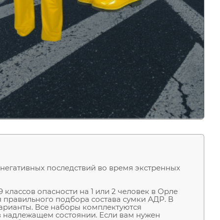
 негативных последствий во время экстренных
 классов опасности на 1 или 2 человек в Орле
 правильного подбора состава сумки АДР. В
арианты. Все наборы комплектуются
 надлежащем состоянии. Если вам нужен