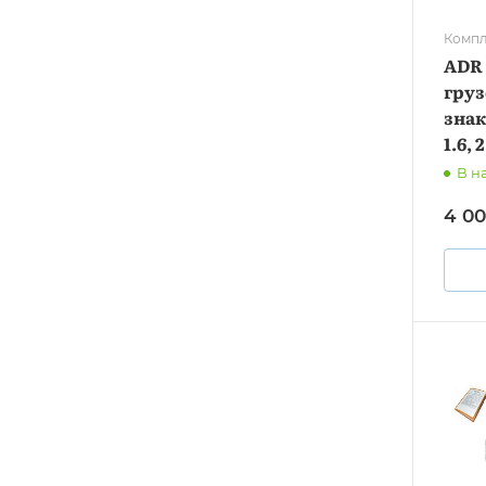
Компл
ADR 
груз
знак
1.6, 
В н
4 0