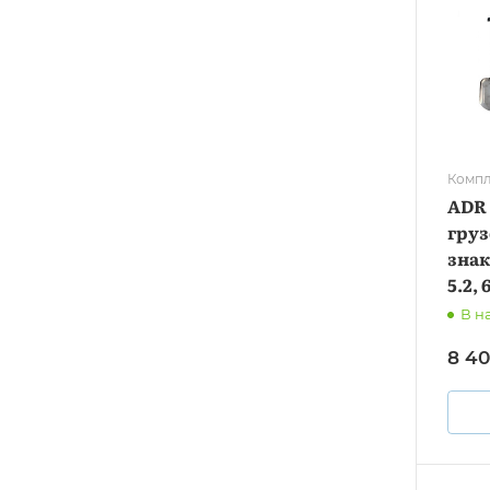
Компл
ADR 
груз
знак
5.2,
018/
В н
8 40