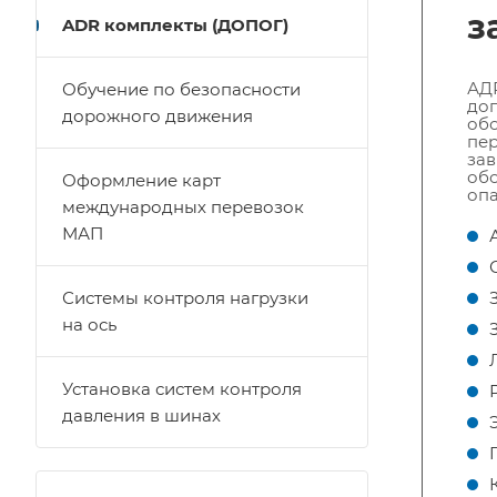
з
ADR комплекты (ДОПОГ)
АДР
Обучение по безопасности
доп
дорожного движения
обо
пер
зав
об
Оформление карт
опа
международных перевозок
МАП
Системы контроля нагрузки
на ось
Установка систем контроля
давления в шинах