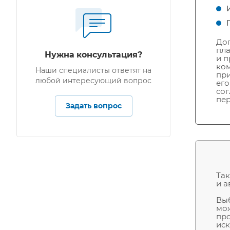
Доп
пла
Нужна консультация?
и п
ком
Наши специалисты ответят на
при
любой интересующий вопрос
его
со
пер
Задать вопрос
Так
и а
Выб
мож
про
иск