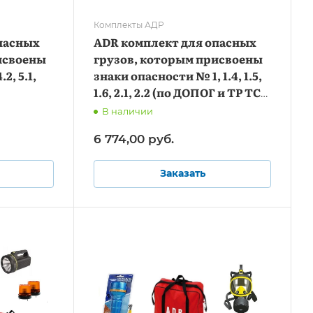
Комплекты АДР
пасных
ADR комплект для опасных
исвоены
грузов, которым присвоены
2, 5.1,
знаки опасности № 1, 1.4, 1.5,
1.6, 2.1, 2.2 (по ДОПОГ и ТР ТС
018/2011)
В наличии
6 774,00
руб.
Заказать