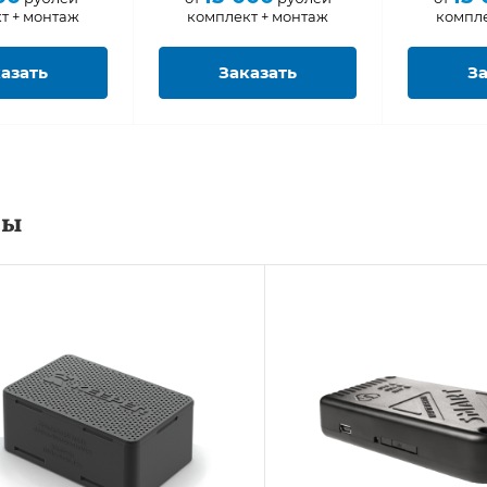
т + монтаж
комплект + монтаж
компле
азать
Заказать
За
ры