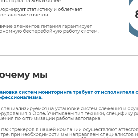
автопарка на 30% и более
Формирует статистику и облегчает
составление отчетов.
ичие элементов питания гарантирует
ономную бесперебойную работу систем.
очему мы
тановка систем мониторинга требует от исполнителя 
офессионализма.
специализируемся на установке систем слежения и ос
рудования в Орле. Учитываем тип техники, специфику
ения по оптимизации работы автопарка.
таж трекеров в нашей компании осуществляют аттесто
тре, при необходимости мы направляем специалистов н