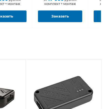
кт + монтаж
комплект + монтаж
комп
казать
Заказать