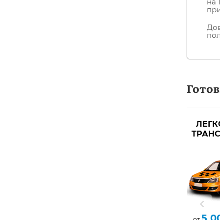
на 
пр
Дов
пол
Гото
ЛЕГК
ТРАН
5 0
от