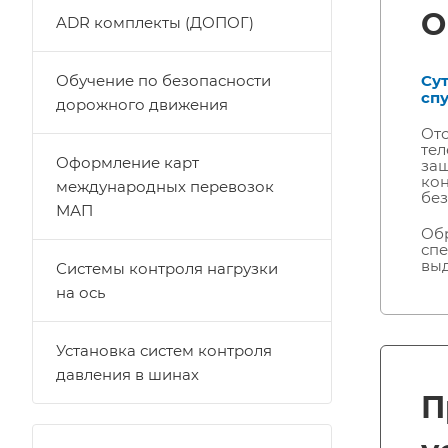
О
ADR комплекты (ДОПОГ)
Обучение по безопасности
Сут
спу
дорожного движения
Отс
тел
Оформление карт
защ
кон
международных перевозок
без
МАП
Обр
спе
выд
Системы контроля нагрузки
на ось
Установка систем контроля
давления в шинах
П