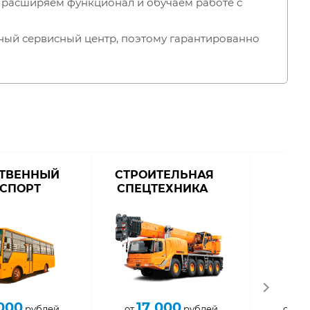
но расширяем функционал и обучаем работе с
ный сервисный центр, поэтому гарантированно
ТВЕННЫЙ
СТРОИТЕЛЬНАЯ
С
НСПОРТ
СПЕЦТЕХНИКА
ТЕ
000
17 000
19
рублей
от
рублей
от