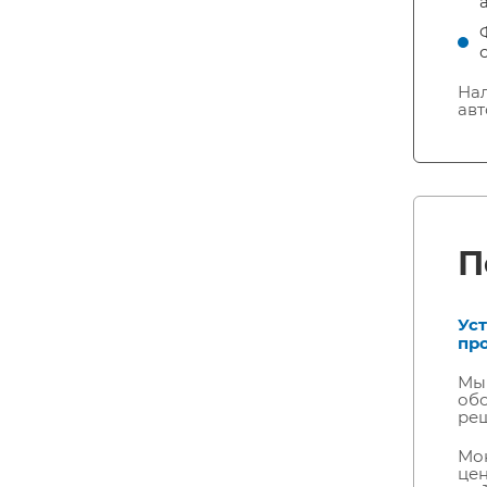
Нал
авт
П
Ус
пр
Мы 
обо
реш
Мон
цен