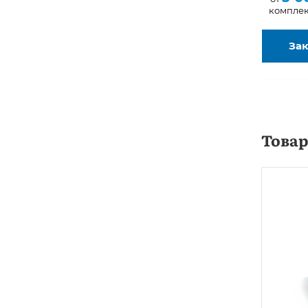
комплек
Зак
Това