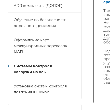
сре
ADR комплекты (ДОПОГ)
Так
ко
рег
Обучение по безопасности
Не
дорожного движения
мож
до
авт
доп
Оформление карт
обс
международных перевозок
Над
МАП
поз
про
улу
Системы контроля
раз
ко
нагрузки на ось
опт
обе
ваш
Установка систем контроля
давления в шинах