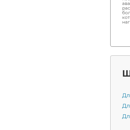
ава
рас
бол
кот
наг
Ш
Дл
Дл
Дл