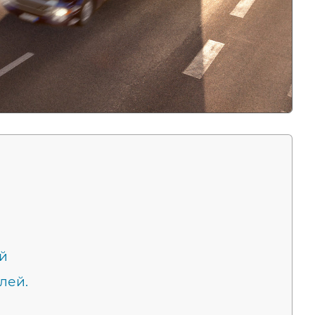
ей
лей.