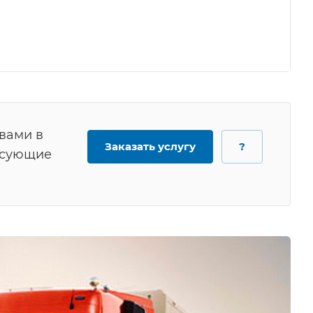
 вами в
Заказать услугу
?
есующие