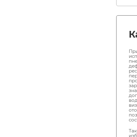
К
При
исп
пне
деф
рес
пер
про
за
зна
доп
вод
виз
ото
поз
сос
Так
изб