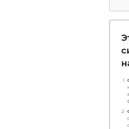
Э
с
н