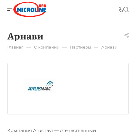
Арнави
—
—
—
Главная
О компании
Партнеры
Арнави
Компания Arusnavi — отечественный