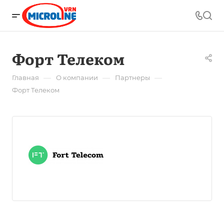
Форт Телеком
—
—
—
Главная
О компании
Партнеры
Форт Телеком