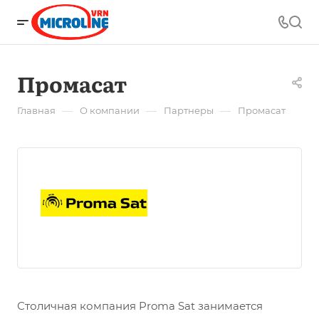
Промасат
—
—
—
Главная
О компании
Партнеры
Промасат
Столичная компания Proma Sat занимается