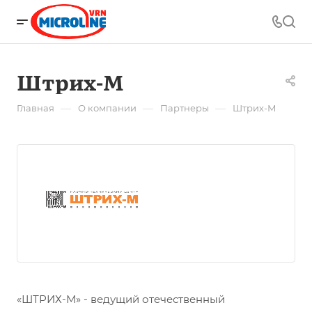
Штрих-М
—
—
—
Главная
О компании
Партнеры
Штрих-М
«ШТРИХ-М» - ведущий отечественный