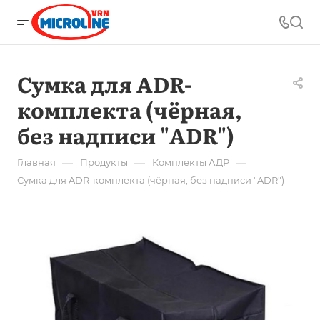
Сумка для ADR-
комплекта (чёрная,
без надписи "ADR")
—
—
—
Главная
Продукты
Комплекты АДР
Сумка для ADR-комплекта (чёрная, без надписи "ADR")