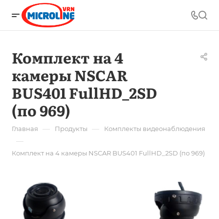
Комплект на 4
камеры NSCAR
BUS401 FullHD_2SD
(по 969)
—
—
Главная
Продукты
Комплекты видеонаблюдения
—
Комплект на 4 камеры NSCAR BUS401 FullHD_2SD (по 969)