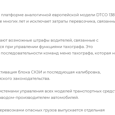
й платформе аналогичной европейской модели DTCO 1381
е многих лет и исключает затраты перевозчика, связанн
щают возможные штрафы водителей, связанные с
я при управлении функциями тахографа. Это
последовательности команд меню тахографа, которая н
ктивация блока СКЗИ и последующая калибровка,
ского законодательства.
стемами управления всех моделей транспортных средст
заводом-производителем автомобилей.
еревозками опасных грузов выпускается отдельная