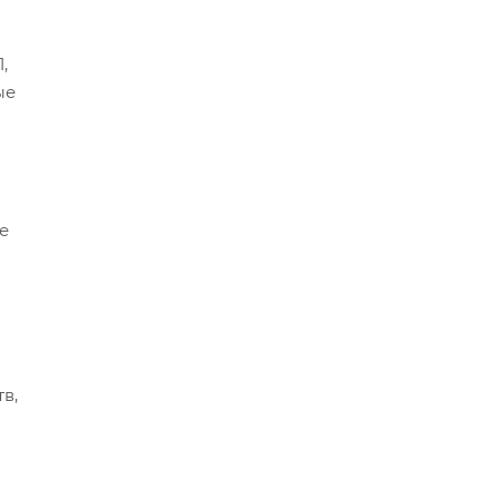
,
ые
е
в,