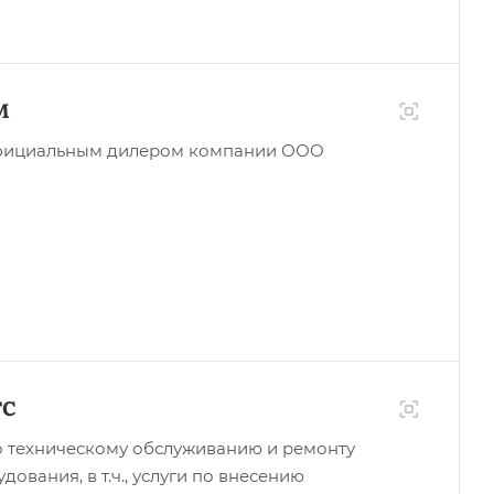
М
фициальным дилером компании ООО
ТС
по техническому обслуживанию и ремонту
ования, в т.ч., услуги по внесению