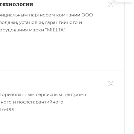
технологии
фициальным партнером компании ООО
родажи, установки, гарантийного и
орудования марки "MIELTA"
торизованным сервисным центром с
йного и послегарантийного
ТА-001